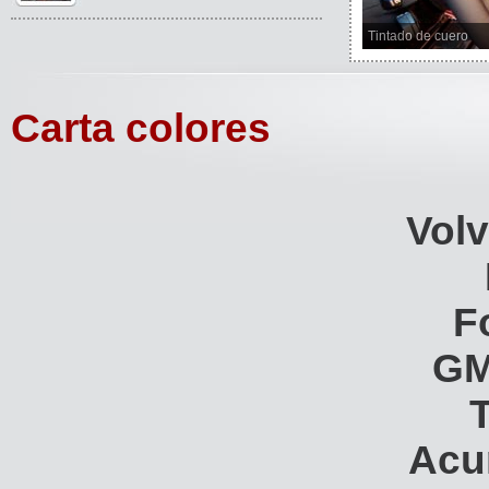
Tintado de cuero
Carta colores
Vol
F
GM
Acu